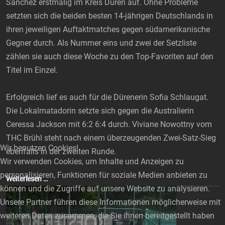
Sanchez erstmalig im Kreis Düren auf. Ohne Probleme
setzten sich die beiden besten 14-jährigen Deutschlands in
ihren jeweiligen Auftaktmatches gegen südamerikanische
Gegner durch. Als Nummer eins und zwei der Setzliste
zählen sie auch diese Woche zu den Top-Favoriten auf den
Titel im Einzel.
Erfolgreich lief es auch für die Dürenerin Sofia Schlaugat.
Die Lokalmatadorin setzte sich gegen die Australierin
Ceressa Jackson mit 6:2 6:4 durch. Viviane Nowottny vom
THC Brühl steht nach einem überzeugenden Zwei-Satz-Sieg
Wir benutzen Cookies!
ebenfalls in der zweiten Runde.
Wir verwenden Cookies, um Inhalte und Anzeigen zu
personalisieren, Funktionen für soziale Medien anbieten zu
Weiterlesen …
können und die Zugriffe auf unsere Website zu analysieren.
Unsere Partner führen diese Informationen möglicherweise mit
weiteren Daten zusammen, die Sie ihnen bereitgestellt haben