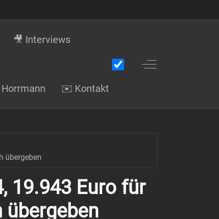
🎥 Interviews
Off-Canvas Toggle
gi Horrmann
✉️ Kontakt
ch übergeben
, 19.943 Euro für
h übergeben