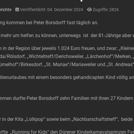
richte
Veröffentlicht: 04. Dezember 2024
Zugriffe: 2826
ng kommen bei Peter Borsdorff fast täglich an.
 mehr um helfen zu können, unterwegs ist der 81-Jährige aber we
 in der Region über jeweils 1.024 Euro freuen, und zwar: „Klein
da/Rölsdorf, „Wichteltreff/Derichsweiler, „Lärchenhof“/Merken,
rümelhof“/Birkesdorf, „St. Mariae“/Mariaweiler und „St. Andre
lienurlaubes mit einem besonders gehandicapten Kind völlig an
en durfte Peter Borsdorff zehn Familien mit ihren 27 Kindern
er in der Kita „Lollipop“ sowie beim „Nachbarschaftstreff“, beid
urfte „Running for Kids“ den Dürener Kinderkarnevalsprinzen Fy