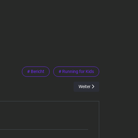
# Bericht
# Running for Kids
Nächster Beitrag: SWD powervol
Weiter