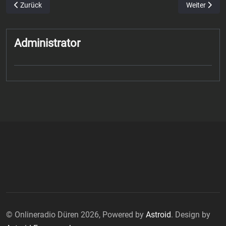
Vorheriger Beitrag: FC Dürens Star Vincent Geimer optimistisch vor
Nächster Bei
Zurück
Weiter
Administrator
© Onlineradio Düren 2026, Powered by
Astroid
. Design by