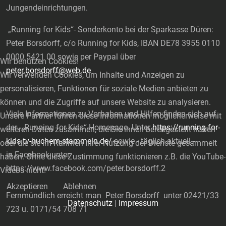
Jungendeinrichtungen.
„Running for Kids“- Sonderkonto bei der Sparkasse Düren:
Peter Borsdorff, c/o Running for Kids, IBAN DE78 3955 0110
0000 5421 00 sowie per Paypal über
Wir benutzen Cookies!
peter.borsdorff@web.de
Wir verwenden Cookies, um Inhalte und Anzeigen zu
personalisieren, Funktionen für soziale Medien anbieten zu
können und die Zugriffe auf unsere Website zu analysieren.
Viele Informationen zu Vorhaben und Hilfen finden sich auf
Unsere Partner führen diese Informationen möglicherweise mit
der „Running for Kids“-Homepage. Unter
https://running-for-
weiteren Daten zusammen, die Sie ihnen bereitgestellt haben
kids.tv-huchem-stammeln.de/
sowie - täglich aktuell -
oder die sie im Rahmen Ihrer Nutzung der Dienste gesammelt
in Facebook unter
haben. Ohne diese Zustimmung funktionieren z.B. die YouTube-
https://www.facebook.com/peter.borsdorff.2
Videos nicht!
Akzeptieren
Ablehnen
Fernmündlich erreicht man Peter Borsdorff unter 02421/33
Datenschutz
|
Impressum
723 u. 0171/54 708 71