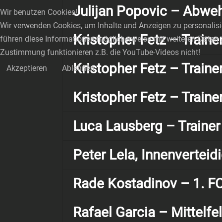
Julijan Popovic – Abweh
Wir benutzen Cookies!
Wir verwenden Cookies, um Inhalte und Anzeigen zu personalisie
Kristopher Fetz – Traine
führen diese Informationen möglicherweise mit weiteren Daten 
Zustimmung funktionieren z.B. die YouTube-Videos nicht!
Kristopher Fetz – Traine
Akzeptieren
Ablehnen
Kristopher Fetz – Traine
Luca Lausberg – Trainer
Peter Lela, Innenverteid
Rade Kostadinov – 1. F
Rafael Garcia – Mittelfe