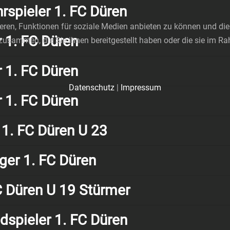
rspieler 1. FC Düren
ren, Funktionen für soziale Medien anbieten zu können und die 
r 1. FC Düren
zusammen, die Sie ihnen bereitgestellt haben oder die sie im 
r 1. FC Düren
Datenschutz
|
Impressum
r 1. FC Düren
 1. FC Düren U 23
iger 1. FC Düren
C Düren U 19 Stürmer
ldspieler 1. FC Düren