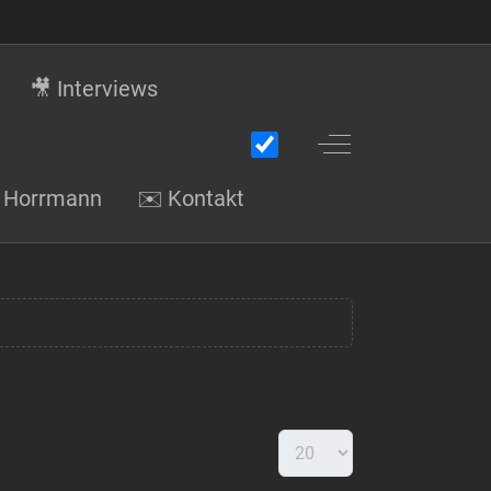
🎥 Interviews
Off-Canvas Toggle
gi Horrmann
✉️ Kontakt