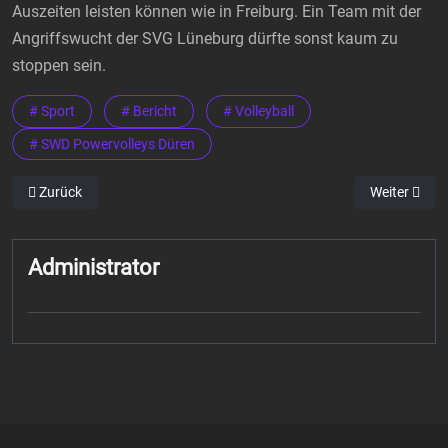
Auszeiten leisten können wie in Freiburg. Ein Team mit der
Angriffswucht der SVG Lüneburg dürfte sonst kaum zu
stoppen sein.
# Sport
# Bericht
# Volleyball
# SWD Powervolleys Düren
Vorheriger Beitrag: 263.381 Euro Spendengeld überbringt „Running 
Nächster Bei
Zurück
Weiter
Administrator