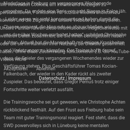
Niederlage in Freiburg am vergangenen Wochenende
Wir verwenden Cookies, um Inhalte und Anzeigen zu
umgehen. Da endete eine Serie von acht Siegen in Folge jäh.
personalisieren, Funktionen für soziale Medien anbieten zu
„Leider waren wir nicht konsequent und haben damit die
können und die Zugriffe auf unsere Website zu analysieren.
Chance verpasst, die Hinrunde so abzuschließen, wie wir
Unsere Partner führen diese Informationen möglicherweise mit
uns das über Wochen erarbeitet hatten“, schildert Christophe
weiteren Daten zusammen, die Sie ihnen bereitgestellt haben
Achten. Aktuell hat die Mannschaft mit einigen Krankheiten
oder die sie im Rahmen Ihrer Nutzung der Dienste gesammelt
und Verletzungen zu kämpfen. Der Trainer hofft darauf,
haben. Ohne diese Zustimmung funktionieren z.B. die YouTube-
dass die Spieler des vergangenen Wochenendes wieder zur
Videos nicht!
Verfügung stehen. Plus Geschäftsführer Tomas Kocian-
Akzeptieren
Ablehnen
Falkenbach, der wieder in den Kader rückt als zweiter
Datenschutz
|
Impressum
Zuspieler. Das bedeutet, dass Gregor Pernuš trotz einiger
Fortschritte weiter verletzt ausfällt.
Die Trainingswoche sei gut gewesen, wie Christophe Achten
rückblickend festhält. Auf den Frust aus Freiburg habe sein
Team mit guter Trainingsmoral reagiert. Fest steht, dass die
SWD powervolleys sich in Lüneburg keine mentalen