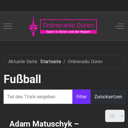
Mobile Menu Toggle
Off
Aktuelle Seite:
Startseite
Onlineradio Düren
Fußball
Filter
Zurücksetzen
Adam Matuschyk –