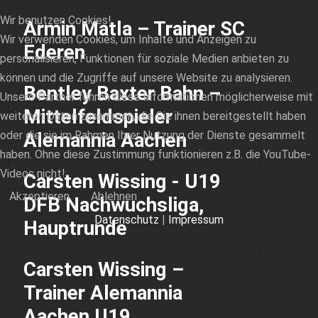
Wir benutzen Cookies!
Armin Matla – Trainer SC
Wir verwenden Cookies, um Inhalte und Anzeigen zu
Ederen
personalisieren, Funktionen für soziale Medien anbieten zu
können und die Zugriffe auf unsere Website zu analysieren.
Bentley Baxter Bahn –
Unsere Partner führen diese Informationen möglicherweise mit
Mittelfeldspieler
weiteren Daten zusammen, die Sie ihnen bereitgestellt haben
oder die sie im Rahmen Ihrer Nutzung der Dienste gesammelt
Alemannia Aachen
haben. Ohne diese Zustimmung funktionieren z.B. die YouTube-
Videos nicht!
Carsten Wissing - U19
Akzeptieren
Ablehnen
DFB Nachwuchsliga,
Datenschutz
|
Impressum
Hauptrunde
Carsten Wissing –
Trainer Alemannia
Aachen U19