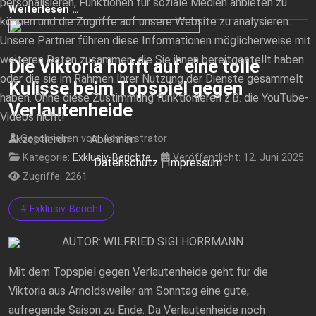
personalisieren, Funktionen für soziale Medien anbieten zu
Weiterlesen …
können und die Zugriffe auf unsere Website zu analysieren.
Unsere Partner führen diese Informationen möglicherweise mit
weiteren Daten zusammen, die Sie ihnen bereitgestellt haben
Die Viktoria hofft auf eine tolle
oder die sie im Rahmen Ihrer Nutzung der Dienste gesammelt
Kulisse beim Topspiel gegen
haben. Ohne diese Zustimmung funktionieren z.B. die YouTube-
Verlautenheide
Videos nicht!
Akzeptieren
Ablehnen
Geschrieben von:
Administrator
Kategorie:
Exklusiv-Berichte
Veröffentlicht: 12. Juni 2025
Datenschutz
|
Impressum
Zugriffe: 2261
# Exklusiv-Bericht
AUTOR: WILFRIED SIGI HORRMANN
Mit dem Topspiel gegen Verlautenheide geht für die
Viktoria aus Arnoldsweiler am Sonntag eine gute,
aufregende Saison zu Ende. Da Verlautenheide noch