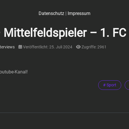
Datenschutz
|
Impressum
Mittelfeldspieler – 1. FC
terviews
Veröffentlicht: 25. Juli 2024
Zugriffe: 2961
Youtube-Kanal!
# Sport
enspieler – 1. FC Düren