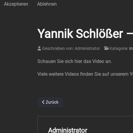
Akzeptieren
Ablehnen
Yannik Schlößer – 
Geschrieben von:
Administrator
Kategorie:
In
Schauen Sie sich hier das Video an.
Viele weitere Videos finden Sie auf unserem 
Vorheriger Beitrag: Rafael Garcia – Mittelfeld Auß
Zurück
Administrator