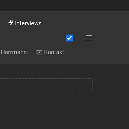
🎥 Interviews
Off-Canvas Toggle
gi Horrmann
✉️ Kontakt