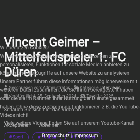
Vincent Geimer –
Wir benutzen Cookies!
Mittelfeldspieler 1. FC
Wir verwenden Cookies, um Inhalte und Anzeigen zu
personalisieren, Funktionen für soziale Medien anbieten zu
Düren
können und die Zugriffe auf unsere Website zu analysieren.
Unsere Partner führen diese Informationen möglicherweise mit
Geschrieben von:
Administrator
Kategorie:
Interviews
weiteren Daten zusammen, die Sie ihnen bereitgestellt haben
Veröffentlicht: 25. September 2024
Zugriffe: 2225
oder die sie im Rahmen Ihrer Nutzung der Dienste gesammelt
haben. Ohne diese Zustimmung funktionieren z.B. die YouTube-
Schauen Sie sich hier das Video an.
Videos nicht!
Viele weitere Videos finden Sie auf unserem Youtube-Kanal!
Akzeptieren
Ablehnen
Datenschutz
|
Impressum
# Sport
# Fußball
# 1. FC Düren