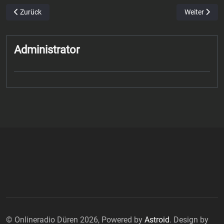
Vorheriger Beitrag: Nicolas Breilin – MVP der Spitzenpartie Düren g
Nächster Bei
Zurück
Weiter
Administrator
© Onlineradio Düren 2026, Powered by
Astroid
. Design by