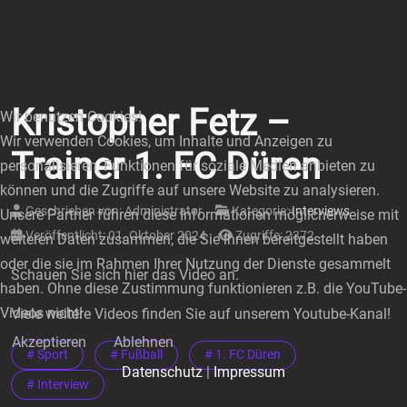
Kristopher Fetz –
Wir benutzen Cookies!
Wir verwenden Cookies, um Inhalte und Anzeigen zu
Trainer 1. FC Düren
personalisieren, Funktionen für soziale Medien anbieten zu
können und die Zugriffe auf unsere Website zu analysieren.
Geschrieben von:
Administrator
Kategorie:
Interviews
Unsere Partner führen diese Informationen möglicherweise mit
Veröffentlicht: 01. Oktober 2024
Zugriffe: 2372
weiteren Daten zusammen, die Sie ihnen bereitgestellt haben
oder die sie im Rahmen Ihrer Nutzung der Dienste gesammelt
Schauen Sie sich hier das Video an.
haben. Ohne diese Zustimmung funktionieren z.B. die YouTube-
Videos nicht!
Viele weitere Videos finden Sie auf unserem Youtube-Kanal!
Akzeptieren
Ablehnen
# Sport
# Fußball
# 1. FC Düren
Datenschutz
|
Impressum
# Interview