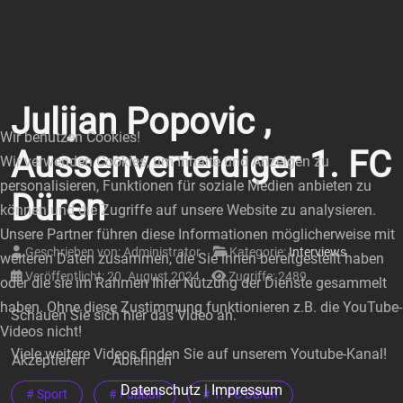
Julijan Popovic ,
Wir benutzen Cookies!
Aussenverteidiger 1. FC
Wir verwenden Cookies, um Inhalte und Anzeigen zu
personalisieren, Funktionen für soziale Medien anbieten zu
Düren
können und die Zugriffe auf unsere Website zu analysieren.
Unsere Partner führen diese Informationen möglicherweise mit
Geschrieben von:
Administrator
Kategorie:
Interviews
weiteren Daten zusammen, die Sie ihnen bereitgestellt haben
Veröffentlicht: 20. August 2024
Zugriffe: 2489
oder die sie im Rahmen Ihrer Nutzung der Dienste gesammelt
haben. Ohne diese Zustimmung funktionieren z.B. die YouTube-
Schauen Sie sich hier das Video an.
Videos nicht!
Viele weitere Videos finden Sie auf unserem Youtube-Kanal!
Akzeptieren
Ablehnen
Datenschutz
|
Impressum
# Sport
# Fußball
# 1. FC Düren