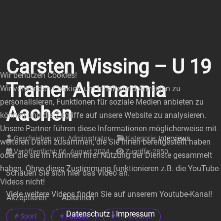
Carsten Wissing – U 19
Wir benutzen Cookies!
Trainer Alemannia
Wir verwenden Cookies, um Inhalte und Anzeigen zu
personalisieren, Funktionen für soziale Medien anbieten zu
Aachen
können und die Zugriffe auf unsere Website zu analysieren.
Unsere Partner führen diese Informationen möglicherweise mit
Geschrieben von:
Administrator
Kategorie:
Interviews
weiteren Daten zusammen, die Sie ihnen bereitgestellt haben
Veröffentlicht: 06. August 2024
Zugriffe: 2850
oder die sie im Rahmen Ihrer Nutzung der Dienste gesammelt
haben. Ohne diese Zustimmung funktionieren z.B. die YouTube-
Schauen Sie sich hier das Video an.
Videos nicht!
Viele weitere Videos finden Sie auf unserem Youtube-Kanal!
Akzeptieren
Ablehnen
Datenschutz
|
Impressum
# Sport
# Fußball
# 1. FC Düren