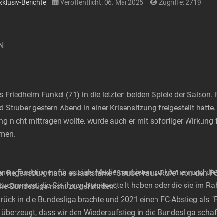
xklusiv-Berichte
Veröffentlicht: 06. Mai 2025
Zugriffe: 2719
N
s Friedhelm Funkel (71) in die letzten beiden Spiele der Saison.
Struber gestern Abend in einer Krisensitzung freigestellt hatte.
g nicht mittragen wollte, wurde auch er mit sofortiger Wirkung f
hmen.
ren, Funktionen für soziale Medien anbieten zu können und die 
 Regensburg hatte es lautstarke "Struber-raus-Rufe" von den F
zusammen, die Sie ihnen bereitgestellt haben oder die sie im 
ie Bundesliga nicht zu gefährden".
rück in die Bundesliga brachte und 2021 einen FC-Abstieg als "F
überzeugt, dass wir den Wiederaufstieg in die Bundesliga schaf