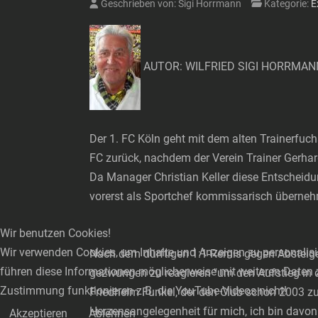
Geschrieben von:
Sigi Horrmann
Kategorie:
E
AUTOR: WILFRIED SIGI HORRMAN
Der 1. FC Köln geht mit dem alten Trainerfuch
FC zurück, nachdem der Verein Trainer Gerhard 
Da Manager Christian Keller diese Entscheidun
vorerst als Sportchef kommissarisch überne
Wir benutzen Cookies!
Wir verwenden Cookies, um Inhalte und Anzeigen zu personalisie
Nach dem dürftigen 1:1-Remis gegen Absteiger
führen diese Informationen möglicherweise mit weiteren Daten 
gezwungen zu reagieren "um den Aufstieg in d
Zustimmung funktionieren z.B. die YouTube-Videos nicht!
Friedhelm Funkel, der den Club schon 2003 zu
Herzensangelegenheit für mich, ich bin davon 
Akzeptieren
Ablehnen