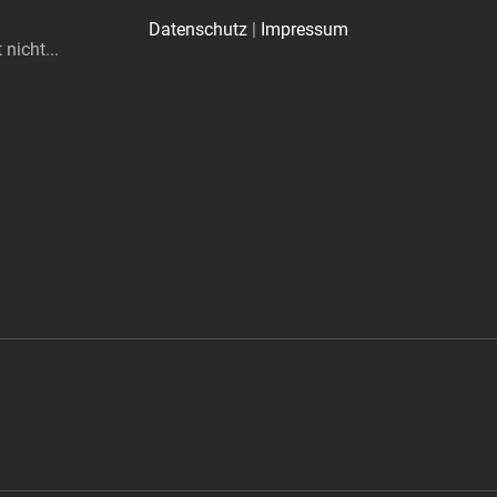
Datenschutz
|
Impressum
nicht...
ölle feiern ihre Erfolge...