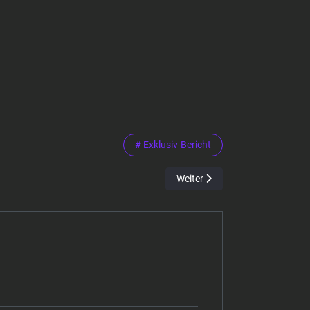
# Exklusiv-Bericht
Nächster Beitrag: Sportfreunde
Weiter