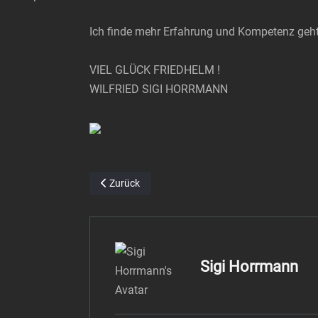
Ich finde mehr Erfahrung und Kompetenz geht 
VIEL GLÜCK FRIEDHELM !
WILFRIED SIGI HORRMANN
Vorheriger Beitrag: Wunderbarer BVB und toller FC K
Zurück
Sigi Horrmann