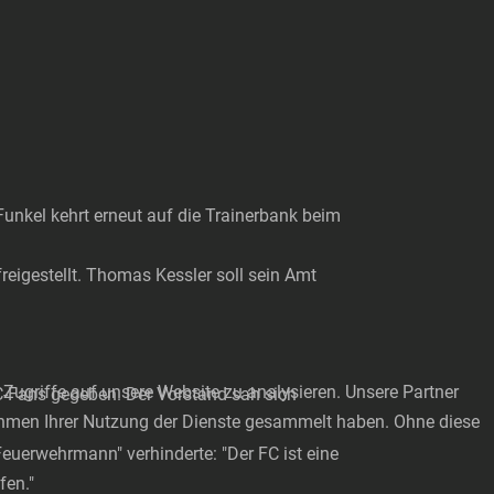
 Funkel kehrt erneut auf die Trainerbank beim
reigestellt. Thomas Kessler soll sein Amt
Zugriffe auf unsere Website zu analysieren. Unsere Partner
C-Fans gegeben. Der Vorstand sah sich
Rahmen Ihrer Nutzung der Dienste gesammelt haben. Ohne diese
euerwehrmann" verhinderte: "Der FC ist eine
fen."