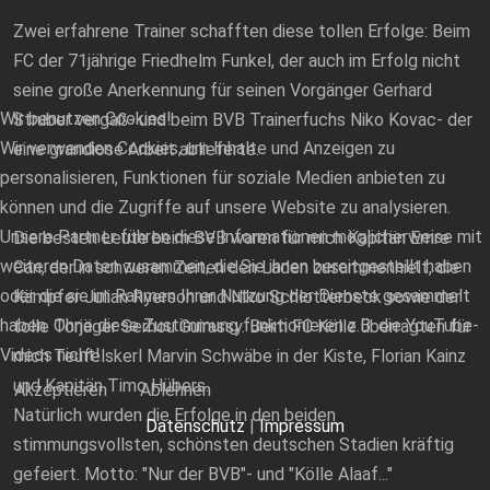
Zwei erfahrene Trainer schafften diese tollen Erfolge: Beim
FC der 71jährige Friedhelm Funkel, der auch im Erfolg nicht
seine große Anerkennung für seinen Vorgänger Gerhard
Wir benutzen Cookies!
Struber vergaß- und beim BVB Trainerfuchs Niko Kovac- der
Wir verwenden Cookies, um Inhalte und Anzeigen zu
eine grandiose Arbeit ablieferte.
personalisieren, Funktionen für soziale Medien anbieten zu
können und die Zugriffe auf unsere Website zu analysieren.
Unsere Partner führen diese Informationen möglicherweise mit
Die besten Leute beim BVB waren für mich Kapitän Emre
weiteren Daten zusammen, die Sie ihnen bereitgestellt haben
Can, der in schweren Zeiten den Laden zusammenhielt, die
oder die sie im Rahmen Ihrer Nutzung der Dienste gesammelt
Kämpfer Julian Ryerson und Niko Schlotterbeck sowie der
haben. Ohne diese Zustimmung funktionieren z.B. die YouTube-
tolle Torjäger Serhou Guirassy. Beim FC Kölle überragten für
Videos nicht!
mich Teufelskerl Marvin Schwäbe in der Kiste, Florian Kainz
und Kapitän Timo Hübers.
Akzeptieren
Ablehnen
Natürlich wurden die Erfolge in den beiden
Datenschutz
|
Impressum
stimmungsvollsten, schönsten deutschen Stadien kräftig
gefeiert. Motto: "Nur der BVB"- und "Kölle Alaaf..."