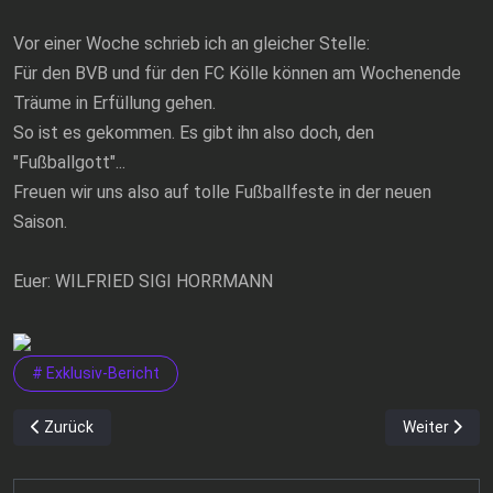
Vor einer Woche schrieb ich an gleicher Stelle:
Für den BVB und für den FC Kölle können am Wochenende
Träume in Erfüllung gehen.
So ist es gekommen. Es gibt ihn also doch, den
"Fußballgott"...
Freuen wir uns also auf tolle Fußballfeste in der neuen
Saison.
Euer: WILFRIED SIGI HORRMANN
# Exklusiv-Bericht
Vorheriger Beitrag: Sportfreunde begeistern seit Wochen ihre Fan
Nächster Be
Zurück
Weiter