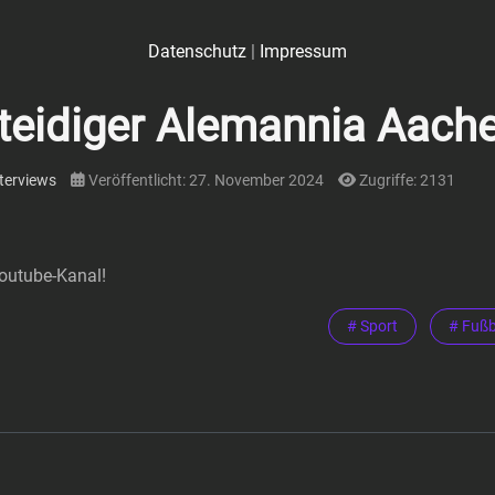
Datenschutz
|
Impressum
rteidiger Alemannia Aach
terviews
Veröffentlicht: 27. November 2024
Zugriffe: 2131
Youtube-Kanal!
# Sport
# Fußb
hen Rückstand