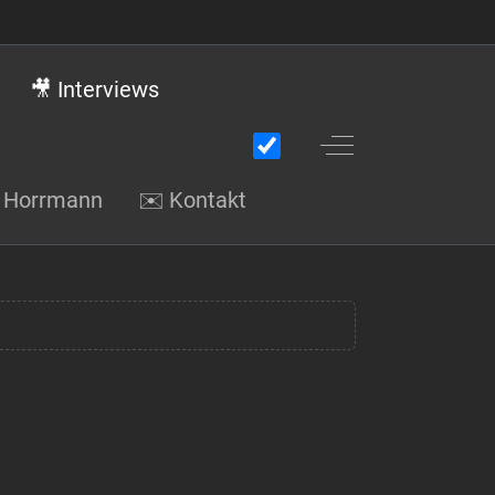
🎥 Interviews
Off-Canvas Toggle
gi Horrmann
✉️ Kontakt