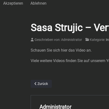
Akzeptieren
Ablehnen
Sasa Strujic – Ve
Geschrieben von:
Administrator
Kategorie:
In
Schauen Sie sich hier das Video an.
Viele weitere Videos finden Sie auf unserem 
Vorheriger Beitrag: Trainer Samir Quindi zum frü
Zurück
Administrator