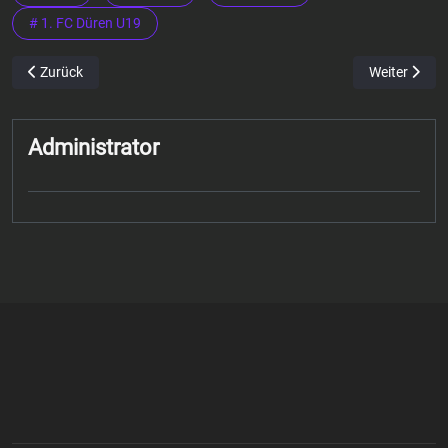
# 1. FC Düren U19
Vorheriger Beitrag: Christie Diambu – Verteidiger 1. FC Düren U 19
Nächster Bei
Zurück
Weiter
Administrator