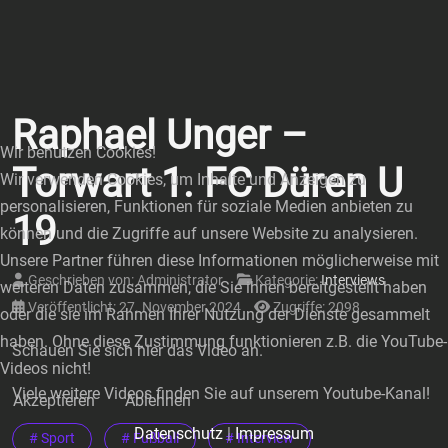
Raphael Unger –
Wir benutzen Cookies!
Torwart 1. FC Düren U
Wir verwenden Cookies, um Inhalte und Anzeigen zu
personalisieren, Funktionen für soziale Medien anbieten zu
19
können und die Zugriffe auf unsere Website zu analysieren.
Unsere Partner führen diese Informationen möglicherweise mit
Geschrieben von:
Administrator
Kategorie:
Interviews
weiteren Daten zusammen, die Sie ihnen bereitgestellt haben
Veröffentlicht: 27. November 2024
Zugriffe: 2098
oder die sie im Rahmen Ihrer Nutzung der Dienste gesammelt
haben. Ohne diese Zustimmung funktionieren z.B. die YouTube-
Schauen Sie sich hier das Video an.
Videos nicht!
Viele weitere Videos finden Sie auf unserem Youtube-Kanal!
Akzeptieren
Ablehnen
Datenschutz
|
Impressum
# Sport
# Fußball
# Interview