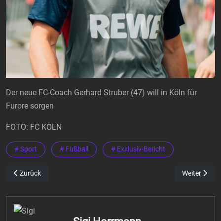
Der neue FC-Coach Gerhard Struber (47) will in Köln für
Furore sorgen
FOTO: FC KÖLN
# Sport
# Fußball
# Exklusiv-Bericht
Vorheriger Beitrag: Ehrenmitglied des 1. FC Düren beim Gästetag d
Nächster Bei
Zurück
Weiter