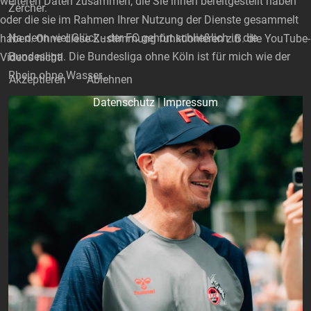
weiteren Daten zusammen, die Sie ihnen bereitgestellt haben
Zercher.
oder die sie im Rahmen Ihrer Nutzung der Dienste gesammelt
Na denn viel Glück - der FC gehört schließlich in die
haben. Ohne diese Zustimmung funktionieren z.B. die YouTube-
Bundesliga. Die Bundesliga ohne Köln ist für mich wie der
Videos nicht!
Rhein ohne Wasser…
Akzeptieren
Ablehnen
Datenschutz
|
Impressum