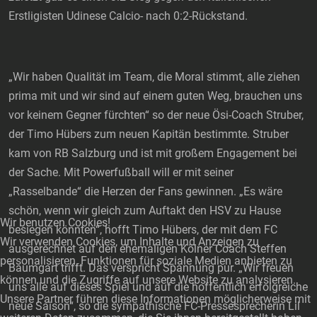
Erstligisten Udinese Calcio- nach 0:2-Rückstand.
„Wir haben Qualität im Team, die Moral stimmt, alle ziehen
prima mit und wir sind auf einem guten Weg, brauchen uns
vor keinem Gegner fürchten“ so der neue Ösi-Coach Struber,
der Timo Hübers zum neuen Kapitän bestimmte. Struber
kam von RB Salzburg und ist mit großem Engagement bei
der Sache. Mit Powerfußball will er mit seiner
„Rasselbande“ die Herzen der Fans gewinnen. „Es wäre
schön, wenn wir gleich zum Auftakt den HSV zu Hause
Wir benutzen Cookies!
besiegen könnten“, hofft Timo Hübers, der mit dem FC
Wir verwenden Cookies, um Inhalte und Anzeigen zu
ausgerechnet auf den ehemaligen Kölner Coach Steffen
personalisieren, Funktionen für soziale Medien anbieten zu
Baumgart trifft. Das verspricht Spannung pur. „Wir freuen
können und die Zugriffe auf unsere Website zu analysieren.
uns alle auf dieses Spiel und auf die hoffentlich erfolgreiche
Unsere Partner führen diese Informationen möglicherweise mit
neue Saison“, so die sympathische FC-Pressesprecherin Lil