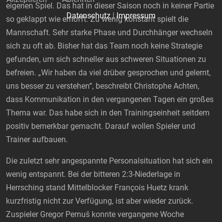
eigenen Spiel. Das hat in dieser Saison noch in keiner Partie
Datenschutz
|
Impressum
so geklappt wie erhofft. Zu wenig konstant spielt die
Mannschaft. Sehr starke Phase und Durchhänger wechseln
sich zu oft ab. Bisher hat das Team noch keine Strategie
gefunden, um sich schneller aus schweren Situationen zu
befreien. „Wir haben da viel drüber gesprochen und gelernt,
uns besser zu verstehen“, beschreibt Christophe Achten,
dass Kommunikation in den vergangenen Tagen ein großes
Thema war. Das habe sich in den Trainingseinheit seitdem
positiv bemerkbar gemacht. Darauf wollen Spieler und
Trainer aufbauen.
Die zuletzt sehr angespannte Personalsituation hat sich ein
wenig entspannt. Bei der bitteren 2:3-Niederlage in
Herrsching stand Mittelblocker François Huetz krank
kurzfristig nicht zur Verfügung, ist aber wieder zurück.
Zuspieler Gregor Pernuš konnte vergangene Woche