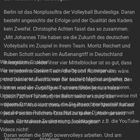
Berlin ist das Nonplusultra der Volleyball Bundesliga. Daran
besteht angesichts der Erfolge und der Qualität des Kaders
kein Zweifel. Christophe Achten fasst das so zusammen.
„Mit Johannes Tille haben sie die Zukunft des deutschen
Volleyballs im Zuspiel in ihrem Team. Moritz Reichert und
Ruben Schott suchen im Außenangriff in Deutschland
Wir benutzen Cookies!
ihresgleichen. Jeder ihrer vier Mittelblocker ist so gut, dass
Wir verwenden Cookies, um Inhalte und Anzeigen zu
er in jedem anderem Team die Option Nummer eins wäre.
personalisieren, Funktionen für soziale Medien anbieten zu
Und Daniel Malescha war der beste Diagonalangreifer, den
können und die Zugriffe auf unsere Website zu analysieren.
ich in meinen vorherigen Trainierstation jemals hatte
Unsere Partner führen diese Informationen möglicherweise mit
(2021/22 in Frankfurt). In Berlin sieht er kaum das
weiteren Daten zusammen, die Sie ihnen bereitgestellt haben
Spielfeld.“ Also kurz zusammengefasst: Der Meister hat auf
oder die sie im Rahmen Ihrer Nutzung der Dienste gesammelt
jeder Position höchste Qualität zu bieten. „Aber sie sind
haben. Ohne diese Zustimmung funktionieren z.B. die YouTube-
auch nur Menschen und nicht unschlagbar.“
Videos nicht!
Daran wollen die SWD powervolleys arbeiten. Und am
Akzeptieren
Ablehnen