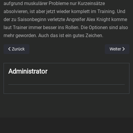
aufgrund muskulärer Probleme nur Kurzeinsätze
absolvieren, ist aber jetzt wieder komplett im Training. Und
der zu Saisonbeginn verletzte Angreifer Alex Knight komme
laut Trainer immer besser ins Rollen. Die Optionen sind also
mehr geworden. Auch das ist ein gutes Zeichen.
Vorheriger Beitrag: SWD powervolleys Düren: Auswärts in Friedrichs
Nächster Bei
Zurück
Weiter
Administrator