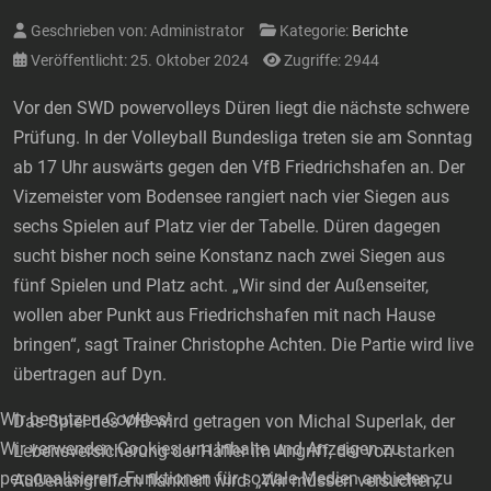
Geschrieben von:
Administrator
Kategorie:
Berichte
Veröffentlicht: 25. Oktober 2024
Zugriffe: 2944
Vor den SWD powervolleys Düren liegt die nächste schwere
Prüfung. In der Volleyball Bundesliga treten sie am Sonntag
ab 17 Uhr auswärts gegen den VfB Friedrichshafen an. Der
Vizemeister vom Bodensee rangiert nach vier Siegen aus
sechs Spielen auf Platz vier der Tabelle. Düren dagegen
sucht bisher noch seine Konstanz nach zwei Siegen aus
fünf Spielen und Platz acht. „Wir sind der Außenseiter,
wollen aber Punkt aus Friedrichshafen mit nach Hause
bringen“, sagt Trainer Christophe Achten. Die Partie wird live
übertragen auf Dyn.
Wir benutzen Cookies!
Das Spiel des VfB wird getragen von Michal Superlak, der
Wir verwenden Cookies, um Inhalte und Anzeigen zu
Lebensversicherung der Häfler im Angriff, der von starken
personalisieren, Funktionen für soziale Medien anbieten zu
Außenangreifern flankiert wird. „Wir müssen versuchen,