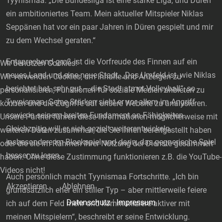
Tyynismaa. „Die Bundesliga ist eine starke Liga, und Düren
ein ambitioniertes Team. Mein aktueller Mitspieler Niklas
Seppänen hat vor ein paar Jahren in Düren gespielt und mir
zu dem Wechsel geraten.“
Entsprechend groß ist die Vorfreude des Finnen auf ein
Wir benutzen Cookies!
neues Land und eine neue Stadt. „Das Umfeld ist, wie Niklas
Wir verwenden Cookies, um Inhalte und Anzeigen zu
berichtet hat, sehr gut – die Stadt atmet Volleyball“, so
personalisieren, Funktionen für soziale Medien anbieten zu
Tyynismaa. Seine Stärken sieht er vor allem im Angriff
können und die Zugriffe auf unsere Website zu analysieren.
sowie in seinem breiten Fundament an Fähigkeiten.
Unsere Partner führen diese Informationen möglicherweise mit
Gleichzeitig will er sich gezielt weiterentwickeln,
weiteren Daten zusammen, die Sie ihnen bereitgestellt haben
insbesondere im Blockspiel und darin, das gegnerische Spiel
oder die sie im Rahmen Ihrer Nutzung der Dienste gesammelt
besser zu lesen.
haben. Ohne diese Zustimmung funktionieren z.B. die YouTube-
Videos nicht!
Auch persönlich macht Tyynismaa Fortschritte. „Ich bin
Akzeptieren
Ablehnen
grundsätzlich eher ein stiller Typ – aber mittlerweile feiere
Datenschutz
|
Impressum
ich auf dem Feld mehr und kommuniziere aktiver mit
meinen Mitspielern“, beschreibt er seine Entwicklung.