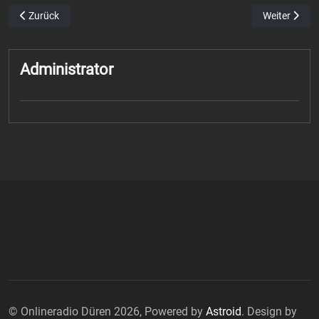
Vorheriger Beitrag: Footballer der Demons kämpfen und siegen
Nächster Bei
Zurück
Weiter
Administrator
© Onlineradio Düren 2026, Powered by
Astroid
. Design by