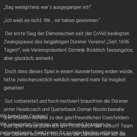
„Sag wenigstens wie´s ausgegangen ist!“
„Ich weiß es nicht. Wir… wir haben gewonnen.“
Der erste Sieg der Dämonischen seit der CoVid-bedingten
Zwangspause des langjährigen Dürener Vereins! „Seit 1696
Tagen!“, wie Vereinspräsident Dominik Böddrich fassungslos,
aber glücklich, anmerkt.
Doch dass dieses Spiel in einem Auswärtssieg enden würde,
hätte zwischenzeitlich wirklich niemand mehr für möglich
gehalten!
Gut vorbereitet und hoch motiviert brauchten die Dürener
unter Headcoach und Quaterback Osman Noorin beinahe
Wir benutzen Cookies!
drei Stunden Anreise zu den gastfreundlichen Coesfeldern.
Wir verwenden Cookies, um Inhalte und Anzeigen zu
Das Spiel würde pünktlich um 15:00 durch das Kickoff Team
personalisieren, Funktionen für soziale Medien anbieten zu
der Dürener eröffnet. Doch was die Dämonen hier auf die