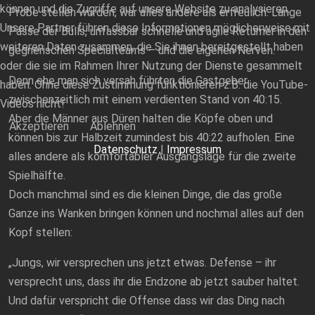
können und die Zugriffe auf unsere Website zu analysieren.
Probe stellen würden, war alles andere als erfreulich. Lange
Unsere Partner führen diese Informationen möglicherweise mit
Pässe der Bulls, unfassbar schnelle und agile Returner in den
weiteren Daten zusammen, die Sie ihnen bereitgestellt haben
gegnerischen Specialteams – und die eigenen Nerven.
oder die sie im Rahmen Ihrer Nutzung der Dienste gesammelt
Denn ehe man sich versah führten die Gastgeber
haben. Ohne diese Zustimmung funktionieren z.B. die YouTube-
zwischenzeitlich mit einem verdienten Stand von 40:15.
Videos nicht!
Aber die Männer aus Düren halten die Köpfe oben und
Akzeptieren
Ablehnen
können bis zur Halbzeit zumindest bis 40:22 aufholen. Eine
Datenschutz
|
Impressum
alles andere als komfortabler Ausgangslage für die zweite
Spielhälfte.
Doch manchmal sind es die kleinen Dinge, die das große
Ganze ins Wanken bringen können und nochmal alles auf den
Kopf stellen:
„Jungs, wir versprechen uns jetzt etwas. Defense – ihr
versprecht uns, dass ihr die Endzone ab jetzt sauber haltet.
Und dafür verspricht die Offense dass wir das Ding nach