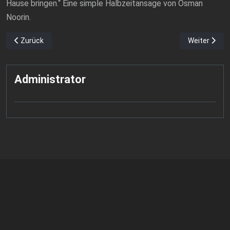
Hause bringen.“ Eine simple Halbzeitansage von Osman
Noorin.
Vorheriger Beitrag: Footballer der Demons laden zum Heimspielau
Nächster Bei
Zurück
Weiter
Administrator