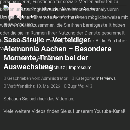
personalisieren, Funktionen für soziale Medien anbieten zu
können und die Zugriffe auf unsere Website zu analysieren.
Unsere Partner führen diese Informationen möglicherweise mit
weiteren Daten zusammen, die Sie ihnen bereitgestellt haben
oder die sie im Rahmen Ihrer Nutzung der Dienste gesammelt
Sasa Strujic – Verteidiger
haben. Ohne diese Zustimmung funktionieren z.B. die YouTube-
Alemannia Aachen – Besondere
Videos nicht!
Momente, Tränen bei der
Akzeptieren
Ablehnen
Auswechslung
Datenschutz
|
Impressum
Geschrieben von:
Administrator
Kategorie:
Interviews
Veröffentlicht: 18. Mai 2026
Zugriffe: 413
Schauen Sie sich hier das Video an.
Viele weitere Videos finden Sie auf unserem Youtube-Kanal!