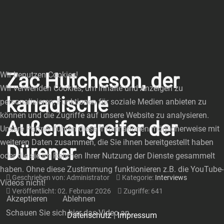
Zac Hutcheson, der
Wir benutzen Cookies!
Wir verwenden Cookies, um Inhalte und Anzeigen zu
kanadische
personalisieren, Funktionen für soziale Medien anbieten zu
können und die Zugriffe auf unsere Website zu analysieren.
Außenangreifer der
Unsere Partner führen diese Informationen möglicherweise mit
weiteren Daten zusammen, die Sie ihnen bereitgestellt haben
Dürener
oder die sie im Rahmen Ihrer Nutzung der Dienste gesammelt
haben. Ohne diese Zustimmung funktionieren z.B. die YouTube-
Geschrieben von:
Administrator
Kategorie:
Interviews
Videos nicht!
Veröffentlicht: 02. Februar 2026
Zugriffe: 641
Akzeptieren
Ablehnen
Schauen Sie sich hier das Video an.
Datenschutz
|
Impressum