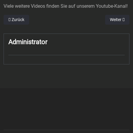
Viele weitere Videos finden Sie auf unserem Youtube-Kanal!
Vorheriger Beitrag: MVP des Spiels, Robin Baghdady
Nächster Bei
Zurück
Weiter
Administrator