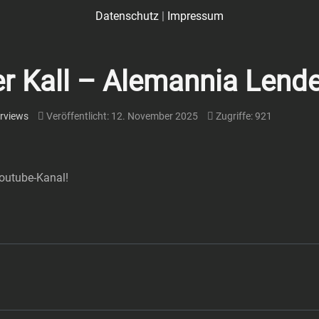
Datenschutz
|
Impressum
er Kall – Alemannia Lend
erviews
Veröffentlicht: 12. November 2025
Zugriffe: 921
Youtube-Kanal!
g