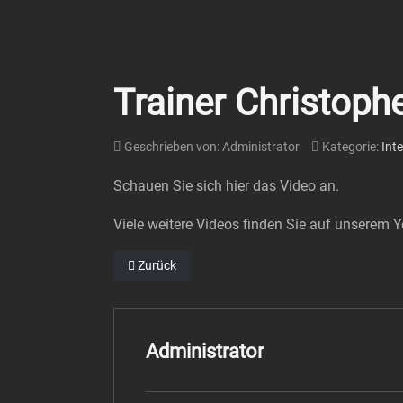
Trainer Christoph
Geschrieben von:
Administrator
Kategorie:
Int
Schauen Sie sich hier das Video an.
Viele weitere Videos finden Sie auf unserem 
Vorheriger Beitrag: Dirk Ruhrig – Trainer SV Breini
Zurück
Administrator