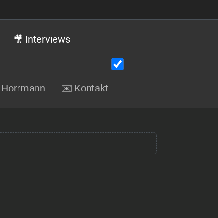
🎥 Interviews
Off-Canvas Toggle
gi Horrmann
✉️ Kontakt