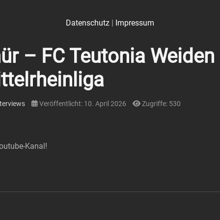
Datenschutz
|
Impressum
ür – FC Teutonia Weiden
ttelrheinliga
terviews
Veröffentlicht: 10. April 2026
Zugriffe: 530
Youtube-Kanal!
üren – In der laufenden Vorbereitung die Probleme positiv aufgearbeitet