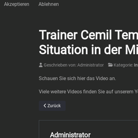
Akzeptieren
Ablehnen
Trainer Cemil Tem
Situation in der Mi
Geschrieben von:
Administrator
Kategorie:
In
Schauen Sie sich hier das Video an.
Viele weitere Videos finden Sie auf unserem 
Vorheriger Beitrag: Nils Schütte – Kapitän 1.FC D
Zurück
Administrator