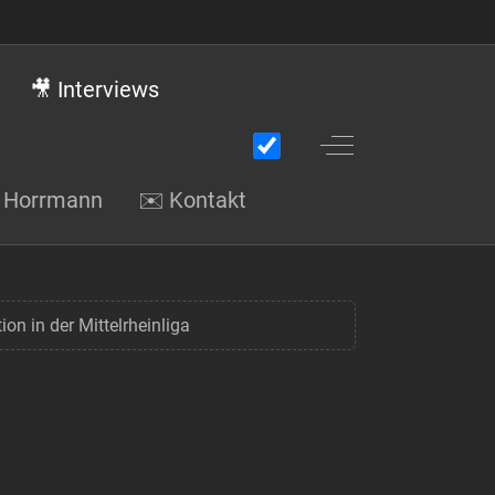
🎥 Interviews
Off-Canvas Toggle
gi Horrmann
✉️ Kontakt
on in der Mittelrheinliga