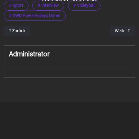
# Sport
# Interview
# Volleyball
# SWD Powervolleys Düren
Vorheriger Beitrag: Tim Stöhr – Außenangreifer SWD Powervolleys 
Nächster Bei
Zurück
Weiter
Administrator