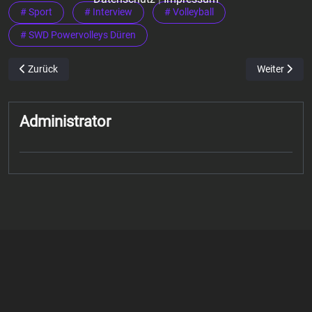
# Sport
# Interview
# Volleyball
# SWD Powervolleys Düren
Vorheriger Beitrag: Anas Bakhat – Mittelfeldspieler Alemannia Aach
Nächster Bei
Zurück
Weiter
Administrator