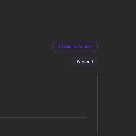
# Exklusiv-Bericht
Nächster Beitrag: FC Dürens R
Weiter