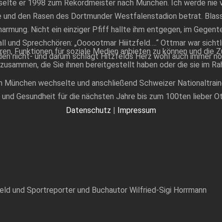
elte er 1998 zum Rekordmeister nach München. Ich werde nie v
e und den Rasen des Dortmunder Westfalenstadion betrat. Blass 
rmung. Nicht ein einziger Pfiff hallte ihm entgegen, im Gegent
all und Sprechchören: „Oooootmar Hiiitzfeld….“ Ottmar war sichtli
ren, Funktionen für soziale Medien anbieten zu können und die Z
den nicht- und darum schlägt Hitzfelds Herz wohl auch immer noc
zusammen, die Sie ihnen bereitgestellt haben oder die sie im 
ch München wechselte und anschließend Schweizer Nationaltrainer
nd Gesundheit für die nächsten Jahre bis zum 100ten lieber Ottm
Datenschutz
|
Impressum
feld und Sportreporter und Buchautor Wilfried-Sigi Horrmann