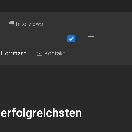
🎥 Interviews
Off-Canvas Toggle
i Horrmann
✉️ Kontakt
 erfolgreichsten