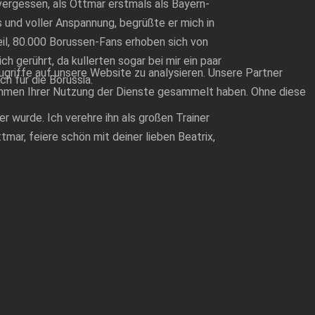
ergessen, als Ottmar erstmals als Bayern-
und voller Anspannung, begrüßte er mich in
eil, 80.000 Borussen-Fans erhoben sich von
ch gerührt, da kullerten sogar bei mir ein paar
ugriffe auf unsere Website zu analysieren. Unsere Partner
h für die Borussia.
Rahmen Ihrer Nutzung der Dienste gesammelt haben. Ohne diese
 wurde. Ich verehre ihn als großen Trainer
ar, feiere schön mit deiner lieben Beatrix,