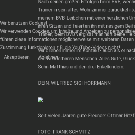
Nach seinen großen Erfolgen beim BVB, wechs
Trainer in sein altes Wohnzimmer zurückkehrt
meinem BVB-Leibchen mit einer herzlichen Uma
Wir benutzen Cookies!
ihren Sitzen und feierten ihn mit riesigem Beif
Wir verwenden Cookies, um Inhalte und Anzeigen zu personalisie
Tränen, beim BVB vergisst man halt seine Hel
führen diese Informationen möglicherweise mit weiteren Daten 
Zustimmung funktionieren z.B. die YouTube-Videos nicht!
Wir blieben immer im Kontakt- auch als er na
Akzeptieren
Ablehnen
und wunderbaren Menschen. Alles Gute, Glück u
Sohn Matthias und den drei Enkelkindern.
DEIN: WILFRIED SIGI HORRMANN
Seit vielen Jahren gute Freunde: Ottmar Hitz
FOTO: FRANK SCHMITZ