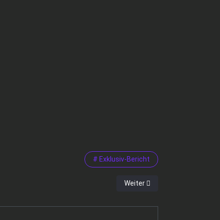
# Exklusiv-Bericht
Nächster Beitrag: FÜNF GRÜND
Weiter