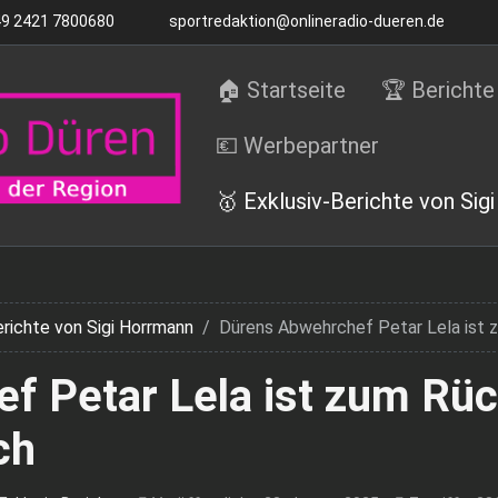
9 2421 7800680
sportredaktion@onlineradio-dueren.de
🏠 Startseite
🏆 Berichte
💶 Werbepartner
🥇 Exklusiv-Berichte von Sig
erichte von Sigi Horrmann
Dürens Abwehrchef Petar Lela ist z
f Petar Lela ist zum Rü
ch