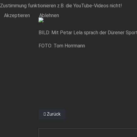
Zustimmung funktionieren z.B. die YouTube-Videos nicht!
Akzeptieren
Ablehnen
BILD: Mit Petar Lela sprach der Dürener Sport
FOTO: Tom Horrmann
Vorheriger Beitrag: EX-KÖLNER ÖZCAN ZURÜCK
Zurück