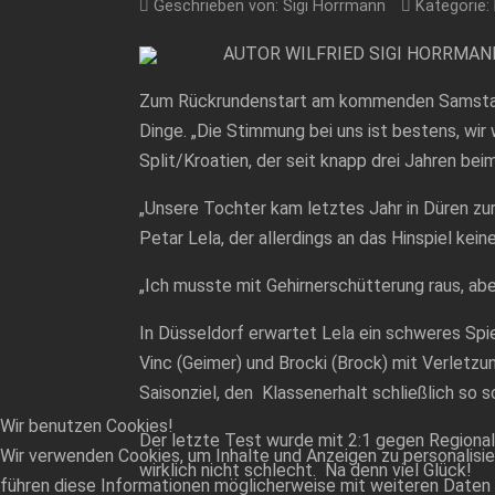
Geschrieben von:
Sigi Horrmann
Kategorie:
AUTOR WILFRIED SIGI HORRMAN
Zum Rückrundenstart am kommenden Samstag (1
Dinge. „Die Stimmung bei uns ist bestens, wir
Split/Kroatien, der seit knapp drei Jahren beim
„Unsere Tochter kam letztes Jahr in Düren zur W
Petar Lela, der allerdings an das Hinspiel kein
„Ich musste mit Gehirnerschütterung raus, ab
In Düsseldorf erwartet Lela ein schweres Spie
Vinc (Geimer) und Brocki (Brock) mit Verletzun
Saisonziel, den Klassenerhalt schließlich so 
Wir benutzen Cookies!
Der letzte Test wurde mit 2:1 gegen Regionall
Wir verwenden Cookies, um Inhalte und Anzeigen zu personalisie
wirklich nicht schlecht. Na denn viel Glück!
führen diese Informationen möglicherweise mit weiteren Daten 