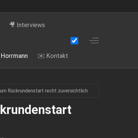
🎥 Interviews
Off-Canvas Toggle
i Horrmann
✉️ Kontakt
um Rückrundenstart recht zuversichtlich
ckrundenstart