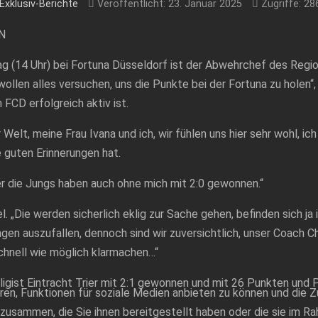
Exklusiv-Berichte
Veröffentlicht: 23. Januar 2025
Zugriffe: 28
N
4 Uhr) bei Fortuna Düsseldorf ist der Abwehrchef des Regional
 wollen alles versuchen, uns die Punkte bei der Fortuna zu hole
 FCD erfolgreich aktiv ist.
elt, meine Frau Ivana und ich, wir fühlen uns hier sehr wohl, ich 
e guten Erinnerungen hat.
er die Jungs haben auch ohne mich mit 2:0 gewonnen.“
l. „Die werden sicherlich eklig zur Sache gehen, befinden sich 
gen auszufallen, dennoch sind wir zuversichtlich, unser Coach Ch
schnell wie möglich klarmachen…“
igist Eintracht Trier mit 2:1 gewonnen und mit 26 Punkten und 
ren, Funktionen für soziale Medien anbieten zu können und die Z
zusammen, die Sie ihnen bereitgestellt haben oder die sie im 