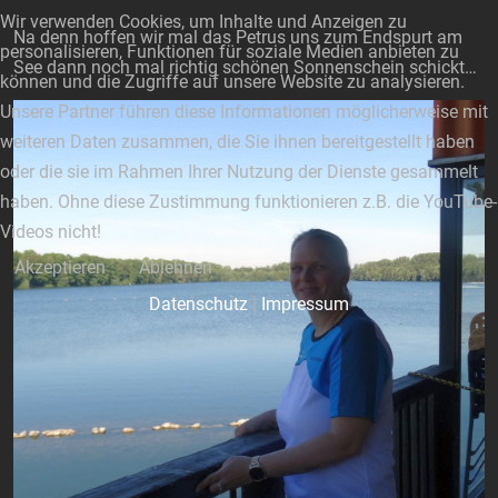
Wir verwenden Cookies, um Inhalte und Anzeigen zu
Na denn hoffen wir mal das Petrus uns zum Endspurt am
personalisieren, Funktionen für soziale Medien anbieten zu
See dann noch mal richtig schönen Sonnenschein schickt…
können und die Zugriffe auf unsere Website zu analysieren.
Unsere Partner führen diese Informationen möglicherweise mit
weiteren Daten zusammen, die Sie ihnen bereitgestellt haben
oder die sie im Rahmen Ihrer Nutzung der Dienste gesammelt
haben. Ohne diese Zustimmung funktionieren z.B. die YouTube-
Videos nicht!
Akzeptieren
Ablehnen
Datenschutz
|
Impressum