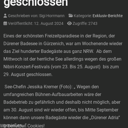
geschlossen
Geschrieben von:
Sigi Horrmann
Kategorie:
Exklusiv-Berichte
Veröffentlicht: 12. August 2024
Zugriffe: 2743
Eines der schönsten Freizeitparadiese in der Region, der
Dürener Badesee in Gürzenich, war am Wochenende wieder
das Ziel hunderter Badegäste aus ganz NRW. Ab dem
Mittwoch ist der herrliche See allerdings wegen des großen
Nibiri-Konzert-Festivals (vom 23. Bis 25. August) bis zum
29. August geschlossen.
See-Chefin Jessika Kremer (Foto): „ Wegen den
umfangreichen Bühnen-Aufbauarbeiten wäre der
Badebetrieb zu gefährlich und deshalb nicht möglich, aber
am 30. August sind wir wieder offen, bis Mitte September
können dann unsere Badegäste wieder die „Dürener Adria“
genießen…“
Wir benutzen Cookies!