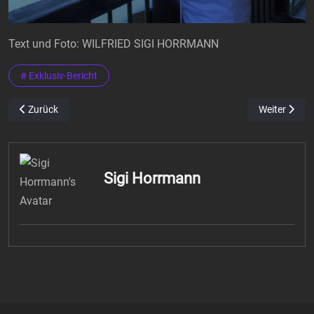
Text und Foto: WILFRIED SIGI HORRMANN
# Exklusiv-Bericht
Vorheriger Beitrag: Vor 10 Jahren in Kampen auf Sylt: Als ich Jü
Nächster Bei
Zurück
Weiter
Sigi Horrmann