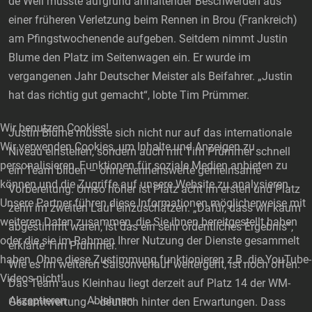
de Weil musste aufgrund anhaltender Beschwerden aus
einer früheren Verletzung beim Rennen in Brou (Frankreich)
am Pfingstwochenende aufgeben. Seitdem nimmt Justin
Blume den Platz im Seitenwagen ein. Er wurde im
vergangenen Jahr Deutscher Meister als Beifahrer. „Justin
hat das richtig gut gemacht“, lobte Tim Prümmer.
Wir benutzen Cookies!
Justin Blume musste sich nicht nur auf das internationale
Wir verwenden Cookies, um Inhalte und Anzeigen zu
Niveau einstellen, sondern auch mit Tim Prümmer schnell
personalisieren, Funktionen für soziale Medien anbieten zu
ein Team bilden – ohne nennenswerte gemeinsame
können und die Zugriffe auf unsere Website zu analysieren.
Vorbereitung. Umso höher ist Platz acht im ersten und Platz
Unsere Partner führen diese Informationen möglicherweise mit
zehn im zweiten Lauf einzuschätzen. „Dafür, dass wir kaum
weiteren Daten zusammen, die Sie ihnen bereitgestellt haben
abgestimmt waren, ist das ein sehr ordentliches Ergebnis“,
oder die sie im Rahmen Ihrer Nutzung der Dienste gesammelt
erklärte Tim Prümmer.
haben. Ohne diese Zustimmung funktionieren z.B. die YouTube-
Wie es im weiteren Saisonverlauf weitergeht, ist noch offen.
Videos nicht!
Das Team aus Kleinhau liegt derzeit auf Platz 14 der WM-
Akzeptieren
Ablehnen
Gesamtwertung – deutlich hinter den Erwartungen. Dass