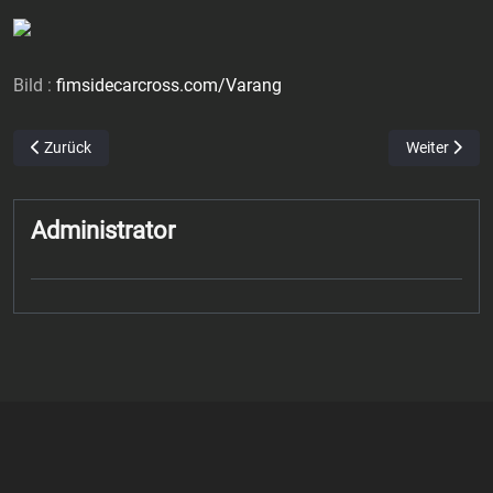
Bild :
fimsidecarcross.com/Varang
Vorheriger Beitrag: Platz sieben in Lommel
Nächster Bei
Zurück
Weiter
Administrator