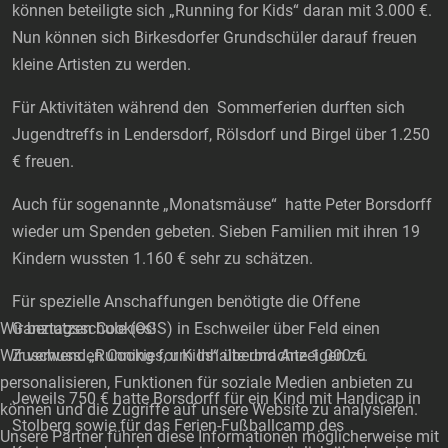
können beteiligte sich „Running for Kids“ daran mit 3.000 €.
Nun können sich Birkesdorfer Grundschüler darauf freuen
kleine Artisten zu werden.
Für Aktivitäten während den Sommerferien durften sich
Jugendtreffs in Lendersdorf, Rölsdorf und Birgel über 1.250
€ freuen.
Auch für sogenannte „Monatsmäuse“ hatte Peter Borsdorff
wieder um Spenden gebeten. Sieben Familien mit ihren 19
Kindern wussten 1.160 € sehr zu schätzen.
Für spezielle Anschaffungen benötigte die Offene
Wir benutzen Cookies!
Ganztagsschule (OGS) in Eschweiler über Feld einen
Wir verwenden Cookies, um Inhalte und Anzeigen zu
Zuschuss. „Running for Kids“ überbrachte 1.000 €.
personalisieren, Funktionen für soziale Medien anbieten zu
Jeweils 750 € hatte Borsdorff für ein Kind mit Handicap in
können und die Zugriffe auf unsere Website zu analysieren.
Stolberg sowie für das Ferien-Fußballcamp des
Unsere Partner führen diese Informationen möglicherweise mit