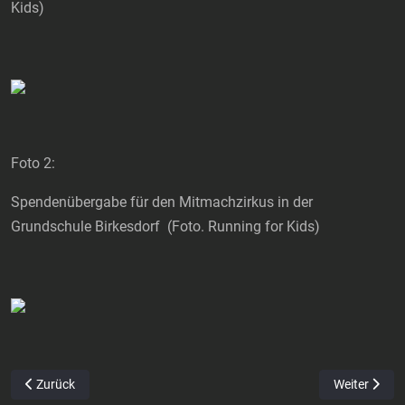
Kids)
Foto 2:
Spendenübergabe für den Mitmachzirkus in der
Grundschule Birkesdorf (Foto. Running for Kids)
Vorheriger Beitrag: Kleinhauer Gespann startet in Straßbessenbach
Nächster Bei
Zurück
Weiter