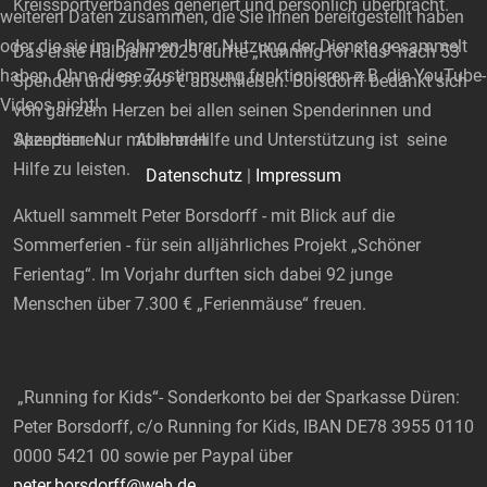
Kreissportverbandes generiert und persönlich überbracht.
weiteren Daten zusammen, die Sie ihnen bereitgestellt haben
oder die sie im Rahmen Ihrer Nutzung der Dienste gesammelt
Das erste Halbjahr 2025 durfte „Running for Kids“ nach 53
haben. Ohne diese Zustimmung funktionieren z.B. die YouTube-
Spenden und 99.969 € abschließen. Borsdorff bedankt sich
Videos nicht!
von ganzem Herzen bei allen seinen Spenderinnen und
Akzeptieren
Ablehnen
Spendern. Nur mit ihrer Hilfe und Unterstützung ist seine
Hilfe zu leisten.
Datenschutz
|
Impressum
Aktuell sammelt Peter Borsdorff - mit Blick auf die
Sommerferien - für sein alljährliches Projekt „Schöner
Ferientag“. Im Vorjahr durften sich dabei 92 junge
Menschen über 7.300 € „Ferienmäuse“ freuen.
„Running for Kids“- Sonderkonto bei der Sparkasse Düren:
Peter Borsdorff, c/o Running for Kids, IBAN DE78 3955 0110
0000 5421 00 sowie per Paypal über
peter.borsdorff@web.de