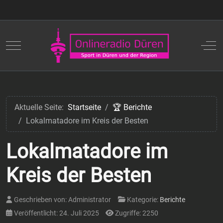
Mobile Menu Toggle
Off
Aktuelle Seite:
Startseite
🏆 Berichte
Lokalmatadore im Kreis der Besten
Lokalmatadore im
Kreis der Besten
Geschrieben von:
Administrator
Kategorie:
Berichte
Veröffentlicht: 24. Juli 2025
Zugriffe: 2250