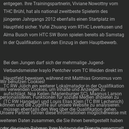
entgegen. Ihre Trainingspartnerin, Viviane Nowottny vom
THC Brühl, hat als national zweitbeste Spielerin des
jüngeren Jahrgangs 2012 ebenfalls einen Startplatz im
Hauptfeld sicher. Yufei Zhuang vom RTHC Leverkusen und
Alma Busch vom HTC SW Bonn spielen bereits ab Samstag
in der Qualifikation um den Einzug in dem Hauptbewerb.
Bei den Jungen darf sich der mehrmalige Jugend-
Verbandsmeister Ivaylo Pentchev vom TC Weiden direkt im
Hauptfeld beweisen, während mit Matthias Gronimus vom
Wir benutzen Cookies!
TC RW Jülich ein weiterer Lokalmatador in der Qualifikation
Wir verwenden Cookies, um Inhalte und Anzeigen zu
aufschlägt. Noa Keilen (Marienburger SC), Magnus Larson
personalisieren, Funktionen für soziale Medien anbieten zu
(TC RW Hangelar) und Louis Elias Klein (TC BW Lechenich)
können und die Zugriffe auf unsere Website zu analysieren.
müssen ebenfalls den Weg über die Qualifikation gehen.
Unsere Partner führen diese Informationen möglicherweise mit
weiteren Daten zusammen, die Sie ihnen bereitgestellt haben
oder die sie im Rahmen Ihrer Nutzung der Dienste gesammelt