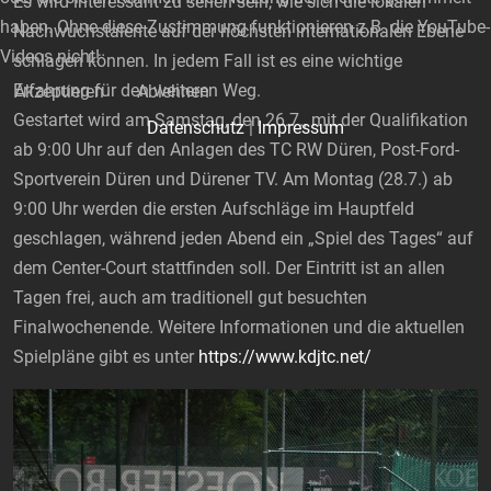
Es wird interessant zu sehen sein, wie sich die lokalen
haben. Ohne diese Zustimmung funktionieren z.B. die YouTube-
Nachwuchstalente auf der höchsten internationalen Ebene
Videos nicht!
schlagen können. In jedem Fall ist es eine wichtige
Erfahrung für den weiteren Weg.
Akzeptieren
Ablehnen
Gestartet wird am Samstag, den 26.7., mit der Qualifikation
Datenschutz
|
Impressum
ab 9:00 Uhr auf den Anlagen des TC RW Düren, Post-Ford-
Sportverein Düren und Dürener TV. Am Montag (28.7.) ab
9:00 Uhr werden die ersten Aufschläge im Hauptfeld
geschlagen, während jeden Abend ein „Spiel des Tages“ auf
dem Center-Court stattfinden soll. Der Eintritt ist an allen
Tagen frei, auch am traditionell gut besuchten
Finalwochenende. Weitere Informationen und die aktuellen
Spielpläne gibt es unter
https://www.kdjtc.net/