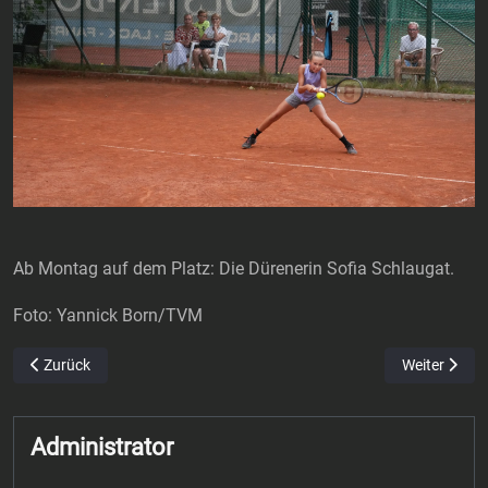
Ab Montag auf dem Platz: Die Dürenerin Sofia Schlaugat.
Foto: Yannick Born/TVM
Vorheriger Beitrag: Deutsche Europameister auf der Erfolgsspur Auc
Nächster Bei
Zurück
Weiter
Administrator