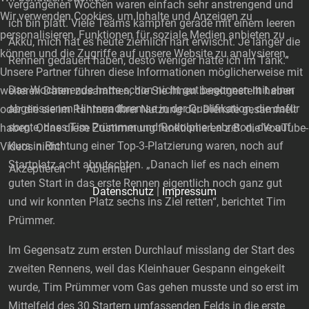
vergangenen Wochen waren einfach sehr anstrengend und
Wir verwenden Cookies, um Inhalte und Anzeigen zu
ich bin platt. Viele Teams kämpfen gerade mit einem leeren
personalisieren, Funktionen für soziale Medien anbieten zu
Akku, mich hat es heute ziemlich hart erwischt. Je länger die
können und die Zugriffe auf unsere Website zu analysieren.
Rennen gedauert haben, desto weniger hatte ich im Tank.“
Unsere Partner führen diese Informationen möglicherweise mit
Das Wochenende hatte schon nicht gut begonnen mit einer
weiteren Daten zusammen, die Sie ihnen bereitgestellt haben
abgerissenen Hinterradbremse in der Qualifikation, die dafür
oder die sie im Rahmen Ihrer Nutzung der Dienste gesammelt
sorgte, dass Tim Prümmer und Rodolphe Lebreton, die auf
haben. Ohne diese Zustimmung funktionieren z.B. die YouTube-
Kurs in Richtung einer Top-3-Platzierung waren, noch auf
Videos nicht!
Startplatz acht abrutschten. „Danach lief es nach einem
Akzeptieren
Ablehnen
guten Start in das erste Rennen eigentlich noch ganz gut
Datenschutz
|
Impressum
und wir konnten Platz sechs ins Ziel retten“, berichtet Tim
Prümmer.
Im Gegensatz zum ersten Durchlauf misslang der Start des
zweiten Rennens, weil das Kleinhauer Gespann eingekeilt
wurde, Tim Prümmer vom Gas gehen musste und so erst im
Mittelfeld des 30 Startern umfassenden Felds in die erste