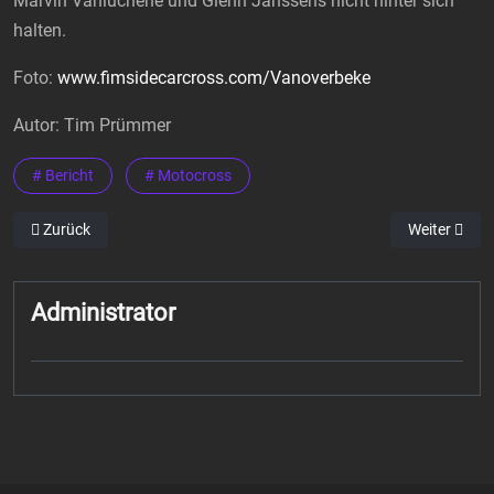
Marvin Vanluchene und Glenn Janssens nicht hinter sich
halten.
Foto:
www.fimsidecarcross.com/Vanoverbeke
Autor: Tim Prümmer
# Bericht
# Motocross
Vorheriger Beitrag: U14-Stars auf den Spuren von Zverev und Radu
Nächster Bei
Zurück
Weiter
Administrator