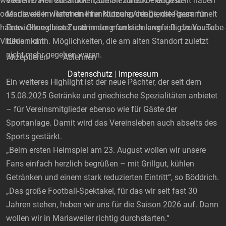
weiteren Daten zusammen, die Sie ihnen bereitgestellt haben
Veldener Hof ein Stück Tradition zurück – doch in
oder die sie im Rahmen Ihrer Nutzung der Dienste gesammelt
Mariaweiler wartet eine funktionale Anlage, die Raum für
haben. Ohne diese Zustimmung funktionieren z.B. die YouTube-
Entwicklung bietet und in der man sich langfristig zuhause
Videos nicht!
fühlen kann. Möglichkeiten, die am alten Standort zuletzt
nicht mehr gegeben waren.
Akzeptieren
Ablehnen
Datenschutz
|
Impressum
Ein weiteres Highlight ist der neue Pächter, der seit dem
15.08.2025 Getränke und griechische Spezialitäten anbietet
– für Vereinsmitglieder ebenso wie für Gäste der
Sportanlage. Damit wird das Vereinsleben auch abseits des
Sports gestärkt.
„Beim ersten Heimspiel am 23. August wollen wir unsere
Fans einfach herzlich begrüßen – mit Grillgut, kühlen
Getränken und einem stark reduzierten Eintritt“, so Böddrich.
„Das große Football-Spektakel, für das wir seit fast 30
Jahren stehen, heben wir uns für die Saison 2026 auf. Dann
wollen wir in Mariaweiler richtig durchstarten.“