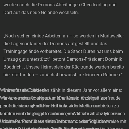
werden auch die Demons-Abteilungen Cheerleading und
Dart auf das neue Gelände wechseln.
„Noch stehen einige Arbeiten an – so werden in Mariaweiler
die Lagercontainer der Demons aufgestellt und das
Trainingsgelände vorbereitet. Die Stadt Düren hat uns beim
Umzug gut unterstützt“, betont Demons-Präsident Dominik
Böddrich. „Unsere Heimspiele der Rückrunde werden bereits
hier stattfinden – zunächst bewusst in kleinerem Rahmen.“
Wir benutzen Cookies!
Denn für die Dämonen zählt in diesem Jahr vor allem eins:
Wir verwenden Cookies, um Inhalte und Anzeigen zu
ankommen und anpacken. Der Verein blickt mit Vorfreude
personalisieren, Funktionen für soziale Medien anbieten zu
auf die neue sportliche Heimat, in der nicht nur die
können und die Zugriffe auf unsere Website zu analysieren.
Rahmenbedingungen stimmen, sondern auch die Menschen
Unsere Partner führen diese Informationen möglicherweise mit
dahinter. Zwar lassen die Demons mit der Tribüne am