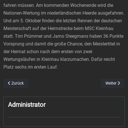
fahren müssen. Am kommenden Wochenende wird die
Nationen-Wertung im niederländischen Heerde ausgefahren.
Und am 5. Oktober finden die letzten Rennen der deutschen
Meisterschaft auf der Heimstrecke beim MSC Kleinhau
statt. Tim Prümmer und Jarno Steegmans haben 36 Punkte
Vorsprung und damit die große Chance, den Meistertitel in
der Heimat schon nach dem ersten von zwei
Wertungsläufen in Kleinhau klarzumachen. Dafür reicht
Platz sechs im ersten Lauf.
Vorheriger Beitrag: Demons laden zum letzten Heimspiel der Saison 
Nächster Bei
Zurück
Weiter
Administrator