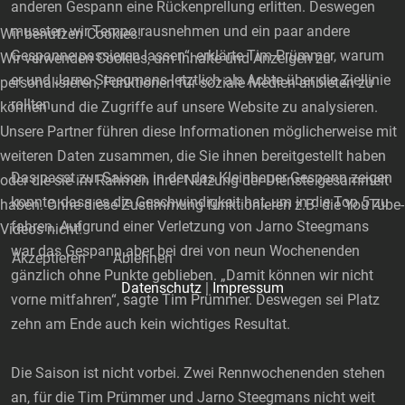
anderen Gespann eine Rückenprellung erlitten. Deswegen
mussten wir Tempo rausnehmen und ein paar andere
Wir benutzen Cookies!
Gespanne passieren lassen“, erklärte Tim Prümmer, warum
Wir verwenden Cookies, um Inhalte und Anzeigen zu
er und Jarno Steegmans letztlich als Achte über die Ziellinie
personalisieren, Funktionen für soziale Medien anbieten zu
rollten.
können und die Zugriffe auf unsere Website zu analysieren.
Unsere Partner führen diese Informationen möglicherweise mit
weiteren Daten zusammen, die Sie ihnen bereitgestellt haben
Das passt zur Saison, in der das Kleinhauer Gespann zeigen
oder die sie im Rahmen Ihrer Nutzung der Dienste gesammelt
konnte, dass es die Geschwindigkeit hat, um in die Top 5 zu
haben. Ohne diese Zustimmung funktionieren z.B. die YouTube-
fahren. Aufgrund einer Verletzung von Jarno Steegmans
Videos nicht!
war das Gespann aber bei drei von neun Wochenenden
Akzeptieren
Ablehnen
gänzlich ohne Punkte geblieben. „Damit können wir nicht
Datenschutz
|
Impressum
vorne mitfahren“, sagte Tim Prümmer. Deswegen sei Platz
zehn am Ende auch kein wichtiges Resultat.
Die Saison ist nicht vorbei. Zwei Rennwochenenden stehen
an, für die Tim Prümmer und Jarno Steegmans nicht weit