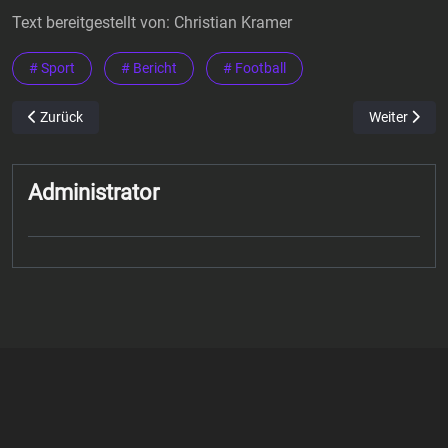
Text bereitgestellt von: Christian Kramer
# Sport
# Bericht
# Football
Vorheriger Beitrag: Saisonfinale im American Football - Düren De
Nächster Bei
Zurück
Weiter
Administrator