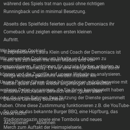
während des Spiels trat man quasi ohne richtigen
Runningback und in minimal Besetzung.
Abseits des Spielfelds feierten auch die Demoniacs ihr
Comeback und zeigten einen ersten kleinen
Auftritt.
Wir benutzen Cookies!
Vizepräsidentin Laura Klein und Coach der Demoniacs ist
Wir verwenden Cookies, um Inhalte und Anzeigen zu
mehr als zufrieden mit ihren Mädels und vor
personalisieren, Funktionen für soziale Medien anbieten zu
allem dem Gameday. Es war eine menge Arbeit die durch
können und die Zugriffe auf unsere Website zu analysieren.
einige einzelne gestemmt werden musste. Wir
Unsere Partner führen diese Informationen möglicherweise mit
haben quasi bei null wieder angefangen aber wollten
weiteren Daten zusammen, die Sie ihnen bereitgestellt haben
unseren Zuschauern dennoch einen „guten alten“
oder die sie im Rahmen Ihrer Nutzung der Dienste gesammelt
Demons Gameday bescheren.
haben. Ohne diese Zustimmung funktionieren z.B. die YouTube-
So gab es das bekannte Burger BBQ, eine Hüpfburg, das
Videos nicht!
Stadionmagazin sowie eine Tombola und neues
Akzeptieren
Ablehnen
Merch zum Auftakt der Heimspielserie.