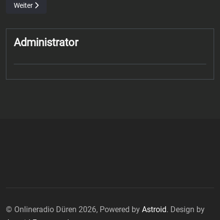
Nächster Beitrag: Tim Peter – Außenangreifer des VfB Friedrichshaf
Weiter
Administrator
© Onlineradio Düren 2026, Powered by
Astroid
. Design by