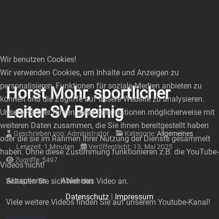
Wir benutzen Cookies!
Wir verwenden Cookies, um Inhalte und Anzeigen zu
personalisieren, Funktionen für soziale Medien anbieten zu
Horst Mohr, sportlicher
können und die Zugriffe auf unsere Website zu analysieren.
Leiter SV Breinig
Unsere Partner führen diese Informationen möglicherweise mit
weiteren Daten zusammen, die Sie ihnen bereitgestellt haben
Geschrieben von:
Administrator
Kategorie:
Allgemeines
oder die sie im Rahmen Ihrer Nutzung der Dienste gesammelt
Lesezeit: 1 Minuten
Veröffentlicht: 13. Mai 2025
haben. Ohne diese Zustimmung funktionieren z.B. die YouTube-
Zugriffe: 5497
Videos nicht!
Akzeptieren
Ablehnen
Schauen Sie sich hier das Video an.
Datenschutz
|
Impressum
Viele weitere Videos finden Sie auf unserem Youtube-Kanal!