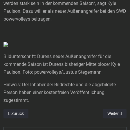
werden stark sein in der kommenden Saison“, sagt Kyle
Paulson. Dazu will er als neuer Außenangreifer bei den SWD
powervolleys beitragen.
Bildunterschrift: Dürens neuer Außenangreifer für die
kommende Saison ist Dürens bisheriger Mittelblocer Kyle
Paulson. Foto: powervolleys/Justus Stegemann
Hinweis: Der Inhaber der Bildrechte und die abgebildete
Person haben einer kostenfreien Veröffentlichung
zugestimmt.
Vorheriger Beitrag: Seitenwagen-WM: Ein Karriere-Höhepunkt
Nächster Bei
Zurück
Weiter