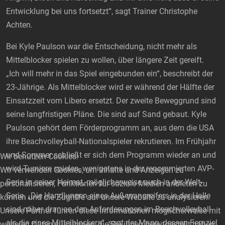
Entwicklung bei uns fortsetzt“, sagt Trainer Christophe
Achten.
Bei Kyle Paulson war die Entscheidung, nicht mehr als
Mittelblocker spielen zu wollen, über längere Zeit gereift.
„Ich will mehr in das Spiel eingebunden ein“, beschreibt der
23-Jährige. Als Mittelblocker wird er während der Hälfte der
Einsatzzeit vom Libero ersetzt. Der zweite Beweggrund sind
seine langfristigen Pläne. Die sind auf Sand gebaut. Kyle
Paulson gehört dem Förderprogramm an, aus dem die USA
ihre Beachvolleyball-Nationalspieler rekrutieren. Im Frühjahr
und Sommer schließt er sich dem Programm wieder an und
Wir benutzen Cookies!
wird Turniere spielen, wenigstens in der renommierten AVP-
Wir verwenden Cookies, um Inhalte und Anzeigen zu
Serie in seiner Heimat, möglicherweise auch in der Welt-
personalisieren, Funktionen für soziale Medien anbieten zu
Serie. „Die Handlungen eines Außenangreifers in der Halle
können und die Zugriffe auf unsere Website zu analysieren.
sind näher dran an den Anforderungen im Beachvolleyball
Unsere Partner führen diese Informationen möglicherweise mit
als die eines Mittelblockers“, sagt der Mann, dessen Fernziel
weiteren Daten zusammen, die Sie ihnen bereitgestellt haben