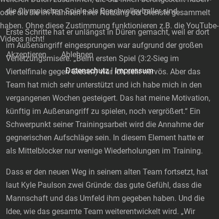
die Olympischen Spiele als Beachvolleyballer sind.
oder die sie im Rahmen Ihrer Nutzung der Dienste gesammelt
haben. Ohne diese Zustimmung funktionieren z.B. die YouTube-
Erste Schritte hat er unlängst in Düren gemacht, weil er dort
Videos nicht!
im Außenangriff eingesprungen war aufgrund der großen
Akzeptieren
Ablehnen
Verletzungsmisere. „Beim ersten Spiel (3:2-Sieg im
Datenschutz
|
Impressum
Viertelfinale gegen Giesen) war ich sehr nervös. Aber das
Team hat mich sehr unterstützt und ich habe mich in den
vergangenen Wochen gesteigert. Das hat meine Motivation,
künftig im Außenangriff zu spielen, noch vergrößert.“ Ein
Schwerpunkt seiner Trainingsarbeit wird die Annahme der
gegnerischen Aufschläge sein. In diesem Element hatte er
als Mittelblocker nur wenige Wiederholungen im Training.
Dass er den neuen Weg in seinem alten Team fortsetzt, hat
laut Kyle Paulson zwei Gründe: das gute Gefühl, dass die
Mannschaft und das Umfeld ihm gegeben haben. Und die
Idee, wie das gesamte Team weiterentwickelt wird. „Wir